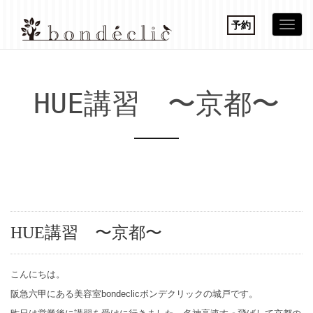
予約
Togg
navi
HUE講習 〜京都〜
HUE講習 〜京都〜
こんにちは。
阪急六甲にある美容室bondeclicボンデクリックの城戸です。