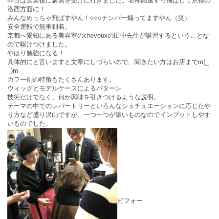
昨日は営業後に講習を受けに行きました。名神高速すっ飛ばして京都の
洛西方面に！
みんなめっちゃ飛ばすやん！○○○ナンバー煽ってますやん（笑）
安全運転で無事到着。
京都へ愛知にある美容室のcheveuxの田中先生が講習するということな
ので駆けつけました。
やはり勉強になる！
具体的にと言いますと文章にしづらいので、聞きたい方はお店までm(_
_)m
カラー剤の特徴もたくさんあります。
ウィッグとモデルケースによるパターン
技術だけでなく、何か興味を引きつけるような説明。
テーマの中でのレパートリーといろんなシュチュエーションに応じたや
り方など盛り沢山ですが、一つ一つが濃いものなのでインプットしやす
いものでした。
ビフォー