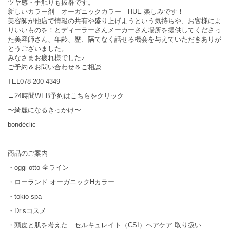
ツヤ感・手触りも抜群です。
新しいカラー剤 オーガニックカラー HUE 楽しみです！
美容師が他店で情報の共有や盛り上げようという気持ちや、お客様によ
りいいものを！とディーラーさんメーカーさん場所を提供してくださっ
た美容師さん、年齢、歴、隔てなく話せる機会を与えていただきありが
とうございました。
みなさまお疲れ様でした♪
ご予約＆お問い合わせ＆ご相談
TEL078-200-4349
→24時間WEB予約はこちらをクリック
〜綺麗になるきっかけ〜
bondéclic
商品のご案内
・oggi otto 全ライン
・ローランド オーガニックHカラー
・tokio spa
・Dr.sコスメ
・頭皮と肌を考えた セルキュレイト（CSI）ヘアケア 取り扱い