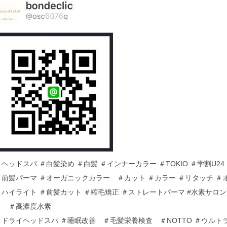
＃ヘッドスパ ＃白髪染め ＃白髪 ＃インナーカラー ＃TOKIO ＃学割U2
＃前髪パーマ ＃オーガニックカラー ＃カット ＃カラー ＃リタッチ ＃
＃ハイライト ＃前髪カット ＃縮毛矯正 ＃ストレートパーマ #水素サロン
＋ ＃高濃度水素
＃ドライヘッドスパ ＃睡眠改善 ＃毛髪栄養検査 ＃NOTTO ＃ウルトラ