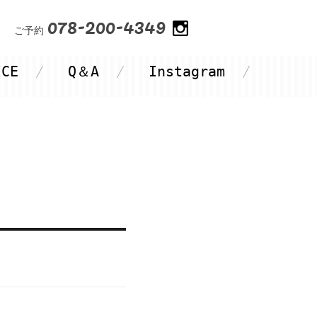
078-200-4349
ご予約
ICE
Q＆A
Instagram