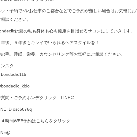
ネット予約で×やお仕事のご都合などでご予約が難しい場合はお気軽にお電
ご相談ください。
bondeclicは髪の毛も身体も心も健康を目指せるサロンにしていきます。
１年後、５年後もキレイでいられるヘアスタイルを！
髪の毛、睡眠、栄養、カウンセリング等お気軽にご相談ください。
インスタ
bondeclic115
bondeclic_kido
ご質問・ご予約ボンデクリック LINE＠
INE ID osc6076q
２４時間WEB予約はこちらをクリック
INE@