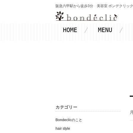
阪急六甲駅から徒歩3分 美容室 ボンデクリック-Bon
HOME
MENU
カテゴリー
月
Bondeclicのこと
hair style