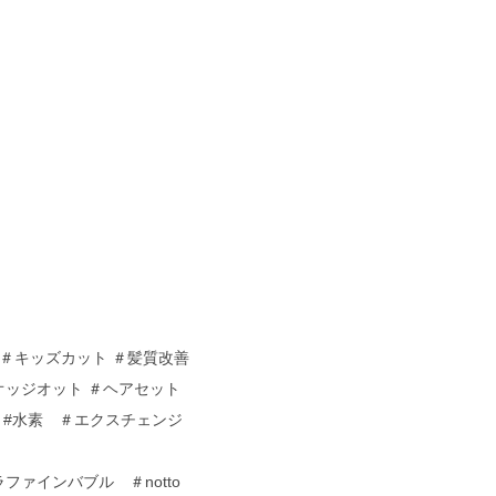
4 ＃キッズカット ＃髪質改善
オッジオット ＃ヘアセット
 #水素 ＃エクスチェンジ
ファインバブル ＃notto