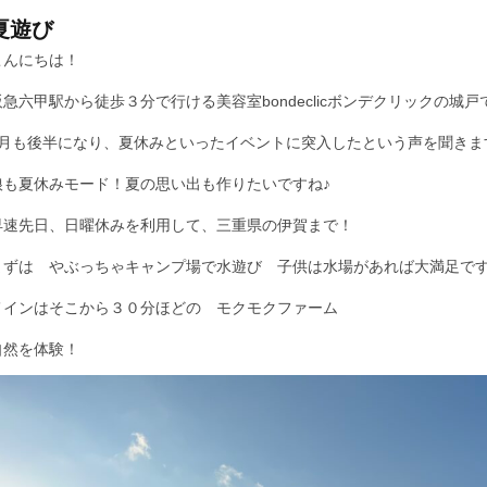
夏遊び
こんにちは！
阪急六甲駅から徒歩３分で行ける美容室bondeclicボンデクリックの城戸
7月も後半になり、夏休みといったイベントに突入したという声を聞きま
娘も夏休みモード！夏の思い出も作りたいですね♪
早速先日、日曜休みを利用して、三重県の伊賀まで！
まずは やぶっちゃキャンプ場で水遊び 子供は水場があれば大満足で
メインはそこから３０分ほどの モクモクファーム
自然を体験！