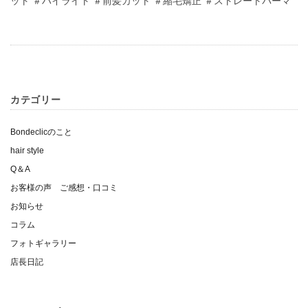
ット ＃ハイライト ＃前髪カット ＃縮毛矯正 ＃ストレートパーマ
カテゴリー
Bondeclicのこと
hair style
Q＆A
お客様の声 ご感想・口コミ
お知らせ
コラム
フォトギャラリー
店長日記