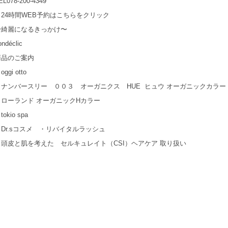
EL078-200-4349
→24時間WEB予約はこちらをクリック
〜綺麗になるきっかけ〜
ondéclic
商品のご案内
oggi otto
・ナンバースリー ００３ オーガニクス HUE ヒュウ オーガニックカラー
・ローランド オーガニックHカラー
tokio spa
・Dr.sコスメ ・リバイタルラッシュ
・頭皮と肌を考えた セルキュレイト（CSI）ヘアケア 取り扱い