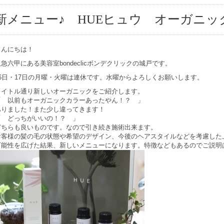
新メニュー♪ HUEヒュウ オーガニ
こんにちは！
阪急六甲にある美容室bondeclicボンデクリックの城戸です。
16日・17日の月曜・火曜は連休です。水曜からよろしくお願いします。
タイトル通り新しいオーガニックをご紹介します。
「 以前もオーガニックカラーあったやん！？ 」
ありました！また少し違ってきます！
「 どっちがいいの！？ 」
どちらも良いものです。なので引き続き施術出来ます。
お客様の髪の毛の状態や希望のデザイン、今後のヘアスタイルなどを考慮した
可能性を広げた結果、新しいメニューになります。特徴などもあるのでご説明