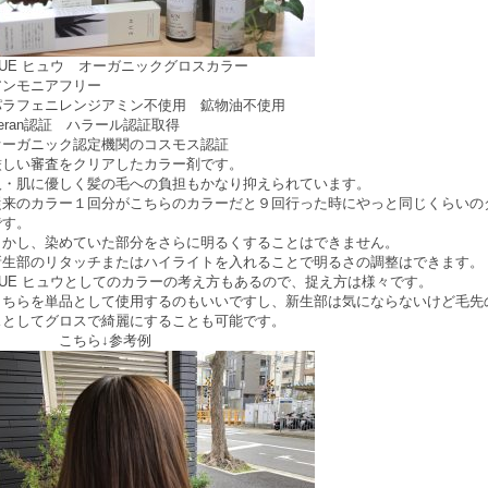
HUE ヒュウ オーガニックグロスカラー
アンモニアフリー
パラフェニレンジアミン不使用 鉱物油不使用
eran認証 ハラール認証取得
オーガニック認定機関のコスモス認証
厳しい審査をクリアしたカラー剤です。
人・肌に優しく髪の毛への負担もかなり抑えられています。
従来のカラー１回分がこちらのカラーだと９回行った時にやっと同じくらいの
です。
しかし、染めていた部分をさらに明るくすることはできません。
新生部のリタッチまたはハイライトを入れることで明るさの調整はできます。
HUE ヒュウとしてのカラーの考え方もあるので、捉え方は様々です。
こちらを単品として使用するのもいいですし、新生部は気にならないけど毛先
スとしてグロスで綺麗にすることも可能です。
こちら↓参考例