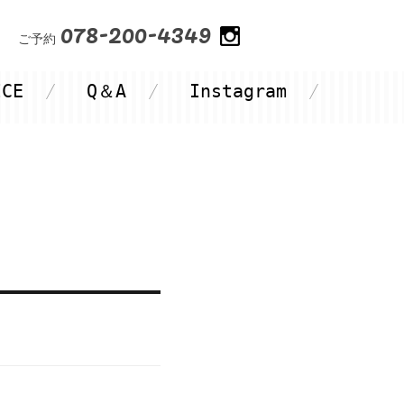
078-200-4349
ご予約
ICE
Q＆A
Instagram