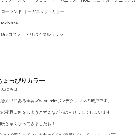
・ローランド オーガニックHカラー
tokio spa
・Dr.sコスメ ・リバイタルラッシュ
ちょっぴりカラー
こんにちは！
阪急六甲にある美容室bondeclicボンデクリックの城戸です。
秋の夜長に何をしようと考えながらのんびりしてしまいます・・・
朝晩と寒くなってきましたね！
僕の中で何をきていいかわからない季節になっています。（笑）