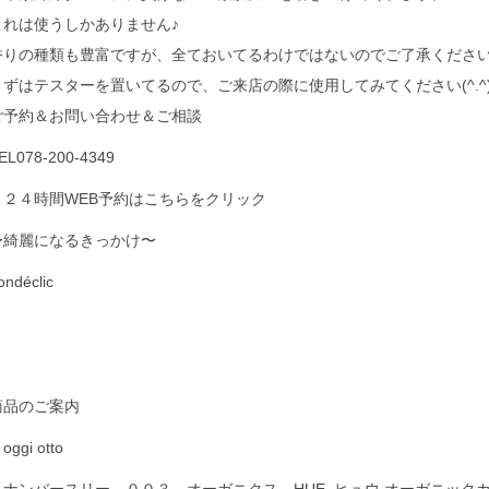
これは使うしかありません♪
香りの種類も豊富ですが、全ておいてるわけではないのでご了承くださ
まずはテスターを置いてるので、ご来店の際に使用してみてください(^.^
ご予約＆お問い合わせ＆ご相談
EL078-200-4349
→２４時間WEB予約はこちらをクリック
〜綺麗になるきっかけ〜
ondéclic
商品のご案内
oggi otto
・ナンバースリー ００３ オーガニクス HUE ヒュウ オーガニック