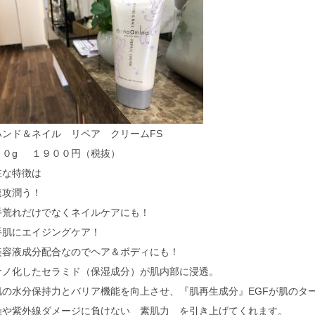
ハンド＆ネイル リペア クリームFS
７０g １９００円（税抜）
主な特徴は
速攻潤う！
手荒れだけでなくネイルケアにも！
手肌にエイジングケア！
美容液成分配合なのでヘア＆ボディにも！
ナノ化したセラミド（保湿成分）が肌内部に浸透。
肌の水分保持力とバリア機能を向上させ、『肌再生成分』EGFが肌のタ
燥や紫外線ダメージに負けない 素肌力 を引き上げてくれます。