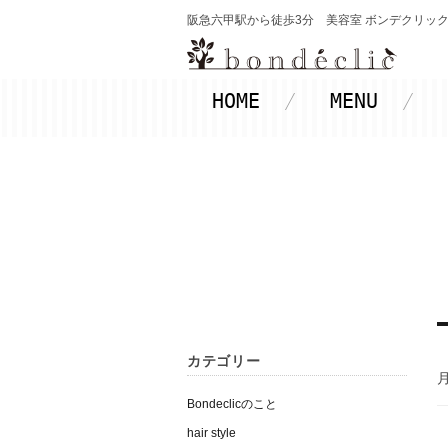
阪急六甲駅から徒歩3分 美容室 ボンデクリック-Bon
HOME
MENU
カテゴリー
月
Bondeclicのこと
hair style