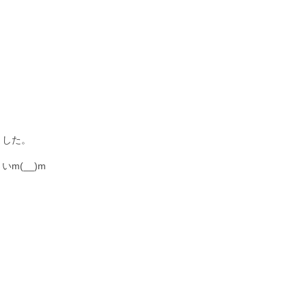
ました。
m(__)m