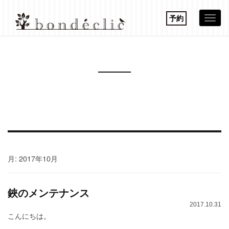
予約
Togg
navi
月:
2017年10月
鋏のメンテナンス
2017.10.31
こんにちは。