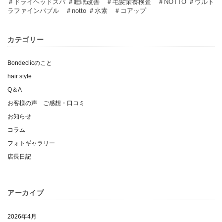
＃ドライヘッドスパ ＃睡眠改善 ＃毛髪栄養検査 ＃NOTTO ＃ウルト
ラファインバブル ＃notto ＃水素 ＃コアップ
カテゴリー
Bondeclicのこと
hair style
Q＆A
お客様の声 ご感想・口コミ
お知らせ
コラム
フォトギャラリー
店長日記
アーカイブ
2026年4月