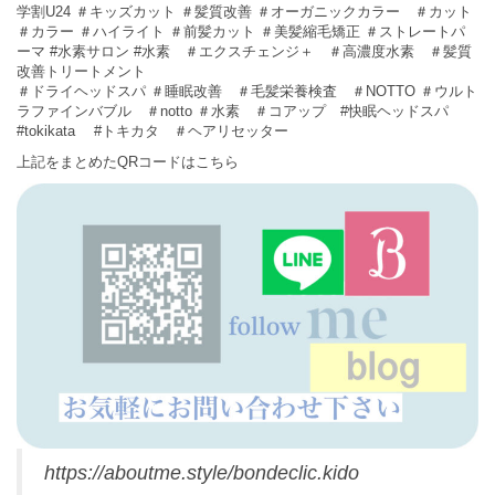
学割U24 ＃キッズカット ＃髪質改善 ＃オーガニックカラー ＃カット
＃カラー ＃ハイライト ＃前髪カット ＃美髪縮毛矯正 ＃ストレートパ
ーマ #水素サロン #水素 ＃エクスチェンジ＋ ＃高濃度水素 ＃髪質
改善トリートメント
＃ドライヘッドスパ ＃睡眠改善 ＃毛髪栄養検査 ＃NOTTO ＃ウルト
ラファインバブル ＃notto ＃水素 ＃コアップ #快眠ヘッドスパ
#tokikata #トキカタ ＃ヘアリセッター
上記をまとめたQRコードはこちら
https://aboutme.style/bondeclic.kido