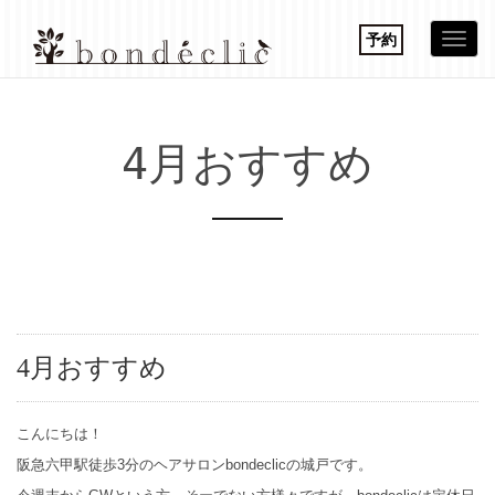
予約
Togg
navi
4月おすすめ
4月おすすめ
こんにちは！
阪急六甲駅徒歩3分のヘアサロンbondeclicの城戸です。