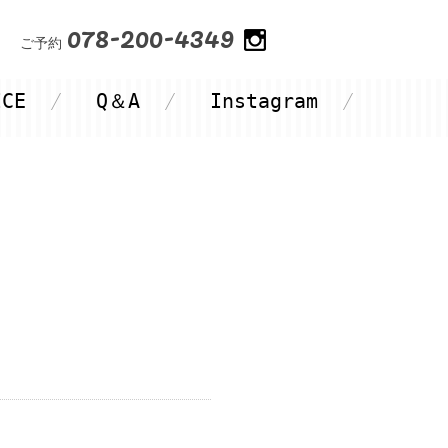
078-200-4349
ご予約
ICE
Q＆A
Instagram