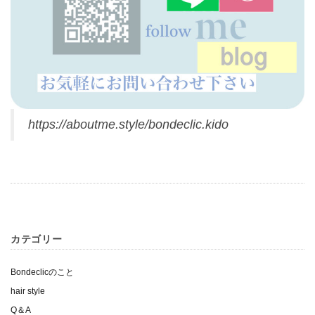
https://aboutme.style/bondeclic.kido
カテゴリー
Bondeclicのこと
hair style
Q＆A