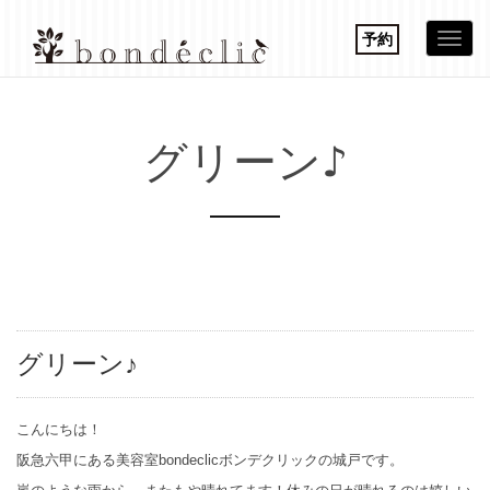
予約
Togg
navi
グリーン♪
グリーン♪
こんにちは！
阪急六甲にある美容室bondeclicボンデクリックの城戸です。