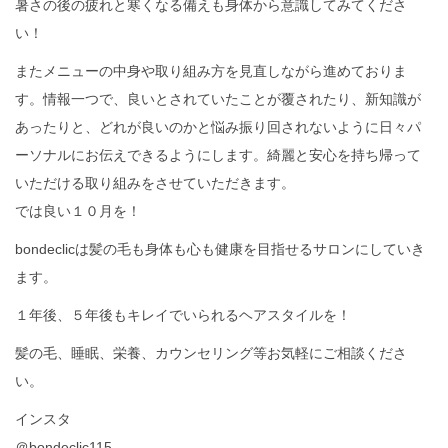
暑さの後の疲れと寒くなる備えも身体から意識してみてくださ
い！
またメニューの中身や取り組み方を見直しながら進めておりま
す。情報一つで、良いとされていたことが覆されたり、新知識が
あったりと、どれが良いのかと悩み振り回されないように日々パ
ーソナルにお伝えできるようにします。綺麗と安心を持ち帰って
いただける取り組みをさせていただきます。
では良い１０月を！
bondeclicは髪の毛も身体も心も健康を目指せるサロンにしていき
ます。
１年後、５年後もキレイでいられるヘアスタイルを！
髪の毛、睡眠、栄養、カウンセリング等お気軽にご相談くださ
い。
インスタ
＠bondeclic115