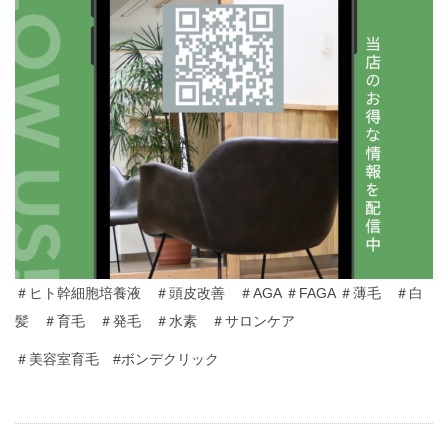
＃ヒト幹細胞培養液 ＃頭皮改善 ＃AGA ＃FAGA ＃薄毛 ＃白
髪 ＃育毛 ＃発毛 ＃水素 ＃サロンケア
＃美容室育毛 #ボンデクリック