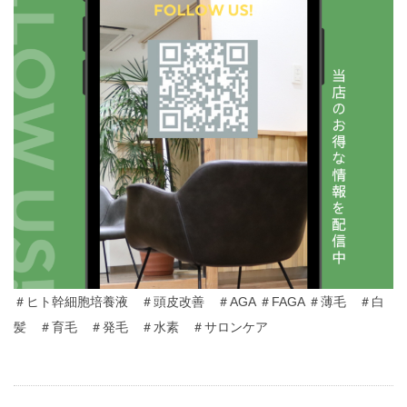
＃ヒト幹細胞培養液 ＃頭皮改善 ＃AGA ＃FAGA ＃薄毛 ＃白
髪 ＃育毛 ＃発毛 ＃水素 ＃サロンケア